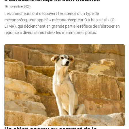
16 novembre 2024
Les chercheurs ont découvert l’existence d’un type de
mécanorécepteur appelé « mécanorécepteur C à bas seuil » (C-
LTMR), qui déclenchent en grande partie le réflexe de s’ébrouer en
réponse à divers stimuli chez les mammifères poilus.