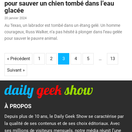
pour sauver un chien tombé dans l’eau
glacée
20 janvier 2024
Au Texas, un labrador est tombé dans un étang gelé. Un homme
courageux, Russ Walker, n’a pas hésité à plonger dans l’eau gelée
pour sauver le pauvre animal.
« Précédent
1
2
3
4
5
…
13
Suivant »
À PROPOS
Depuis plus de 10 ans, le Daily Geek Show se caractérise par
la qualité de ses contenus et de ses choix éditoriaux. Avec
ses millions de visiteurs mensuels, notre média réunit l’une