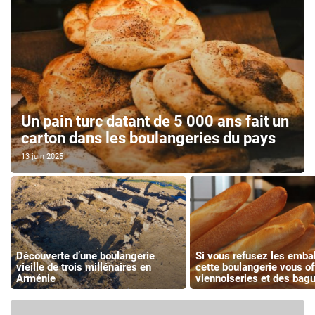
Un pain turc datant de 5 000 ans fait un
carton dans les boulangeries du pays
13 juin 2025
Découverte d’une boulangerie
Si vous refusez les emba
vieille de trois millénaires en
cette boulangerie vous of
Arménie
viennoiseries et des bag