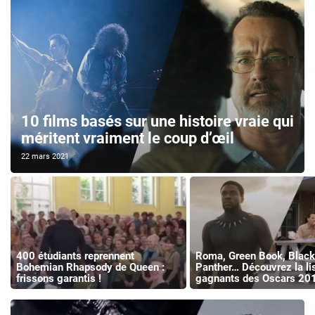
10 films basés sur une histoire vraie qui
méritent vraiment le coup d’œil
22 mars 2021
400 étudiants reprennent
Roma, Green Book, Black
Bohemian Rhapsody de Queen :
Panther… Découvrez la li
frissons garantis !
gagnants des Oscars 20