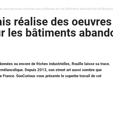
e des oeuvres aussi sombres que poétiques sur les bâtiments abandonnés de Bretagn
çais réalise des oeuvre
ur les bâtiments aband
nnées ou encore de friches industrielles, Rouille laisse sa trace.
au mélancolique. Depuis 2013, son street art aussi sombre que
 France. SooCurious vous présente le superbe travail de cet