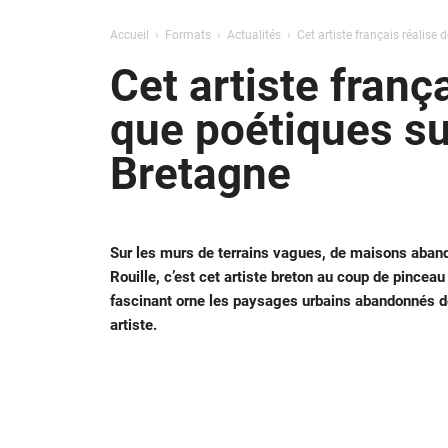
Accueil
Formats
Actualités
Cet artiste français réalis
Cet artiste fran
que poétiques s
Bretagne
Sur les murs de terrains vagues, de maisons abando
Rouille, c’est cet artiste breton au coup de pince
fascinant orne les paysages urbains abandonnés de
artiste.