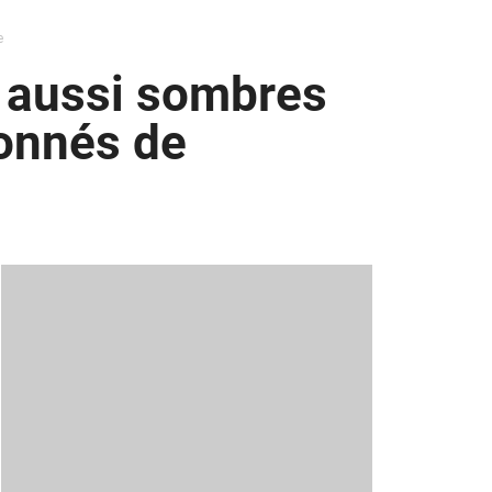
e
s aussi sombres
onnés de