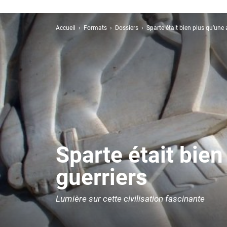
Accueil
Formats
Dossiers
Sparte était bien plus qu’une
Sparte était bie
guerriers
Lumière sur cette civilisation fascinante