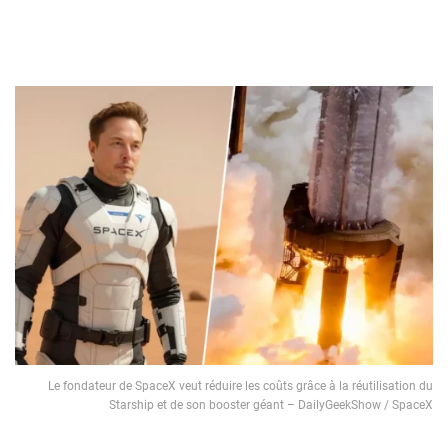
Le fondateur de SpaceX veut réduire les coûts grâce à la réutilisation du
Starship et de son booster géant – DailyGeekShow / SpaceX