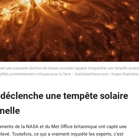
bérant une puissante éjection de masse coronale capable d’engendrer une tempête solair
effets potentiellement critiques pour la Terre – DailyGeekShow.com / Image Illustratio
 déclenche une tempête solaire
nelle
truments de la NASA et du Met Office britannique ont capté une
élevé. Toutefois, ce qui a vraiment inquiété les experts, c’est