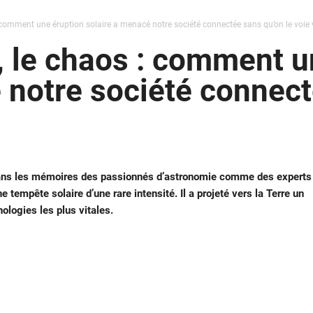
: comment une éruption solaire a menacé notre société connectée sans qu’on le voie 
, le chaos : comment u
 notre société connect
 dans les mémoires des passionnés d’astronomie comme des experts
e tempête solaire d’une rare intensité. Il a projeté vers la Terre un
ologies les plus vitales.