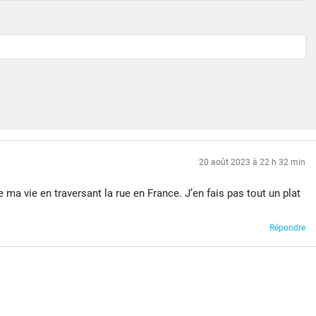
20 août 2023 à 22 h 32 min
e ma vie en traversant la rue en France. J’en fais pas tout un plat
Répondre