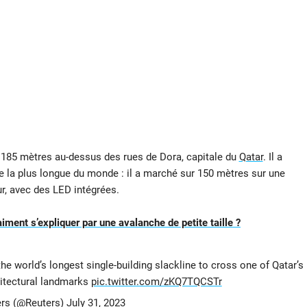
e 185 mètres au-dessus des rues de Dora, capitale du
Qatar
. Il a
ne la plus longue du monde : il a marché sur 150 mètres sur une
ur, avec des LED intégrées.
iment s’expliquer par une avalanche de petite taille ?
 world’s longest single-building slackline to cross one of Qatar’s
itectural landmarks
pic.twitter.com/zKQ7TQCSTr
rs (@Reuters)
July 31, 2023