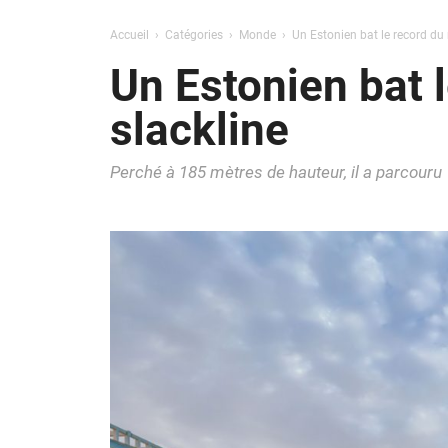
Accueil
Catégories
Monde
Un Estonien bat le record du
Un Estonien bat 
slackline
Perché à 185 mètres de hauteur, il a parcouru