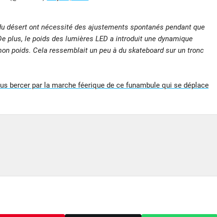
s du désert ont nécessité des ajustements spontanés pendant que
De plus, le poids des lumières LED a introduit une dynamique
mon poids. Cela ressemblait un peu à du skateboard sur un tronc
ous bercer par la marche féerique de ce funambule qui se déplace