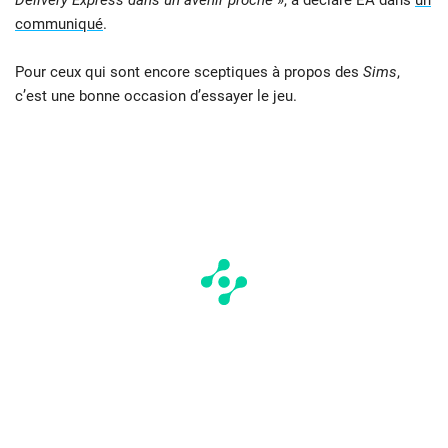
Delivery Express dans un avenir proche
», a déclaré EA dans
un
communiqué
.
Pour ceux qui sont encore sceptiques à propos des
Sims
,
c’est une bonne occasion d’essayer le jeu.