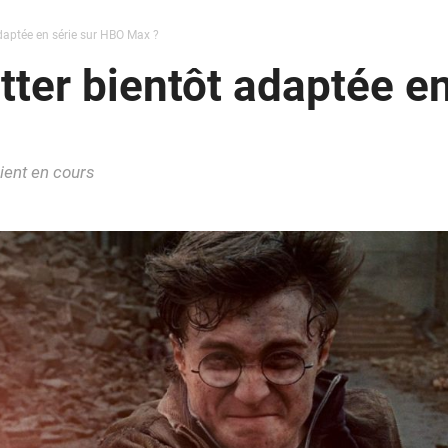
daptée en série sur HBO Max ?
tter bientôt adaptée e
ient en cours