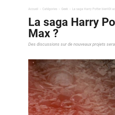
Accueil
Catégories
Geek
La saga Harry Potter bientôt a
La saga Harry Po
Max ?
Des discussions sur de nouveaux projets sera