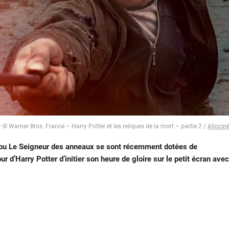
 © Warner Bros. France – Harry Potter et les reliques de la mort – partie 2 /
Allocin
ou Le Seigneur des anneaux se sont récemment dotées de
ur d’Harry Potter d’initier son heure de gloire sur le petit écran avec