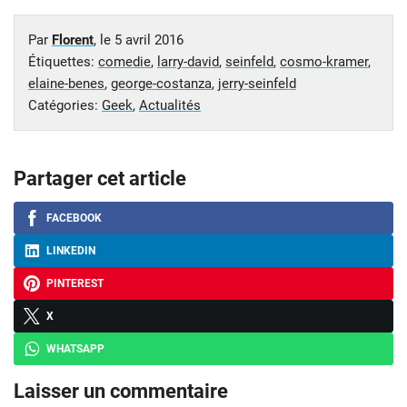
Par
Florent
, le
5 avril 2016
Étiquettes:
comedie
,
larry-david
,
seinfeld
,
cosmo-kramer
,
elaine-benes
,
george-costanza
,
jerry-seinfeld
Catégories:
Geek
,
Actualités
Partager cet article
FACEBOOK
LINKEDIN
PINTEREST
X
WHATSAPP
Laisser un commentaire