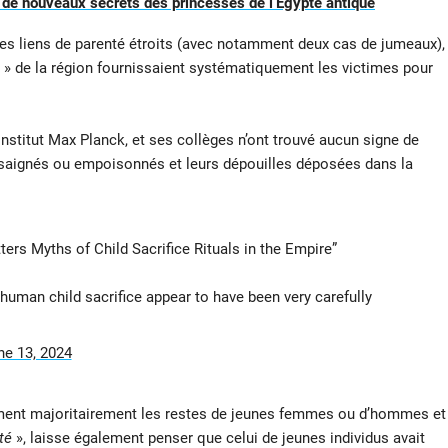
de nouveaux secrets des princesses de l’Égypte antique
 des liens de parenté étroits (avec notamment deux cas de jumeaux),
es » de la région fournissaient systématiquement les victimes pour
Institut Max Planck, et ses collèges n’ont trouvé aucun signe de
 saignés ou empoisonnés et leurs dépouilles déposées dans la
rs Myths of Child Sacrifice Rituals in the Empire”
 human child sacrifice appear to have been very carefully
ne 13, 2024
erment majoritairement les restes de jeunes femmes ou d’hommes et
té
», laisse également penser que celui de jeunes individus avait