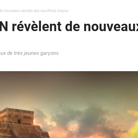
de nouveaux secrets des sacrifices mayas
N révèlent de nouveau
eux de très jeunes garçons