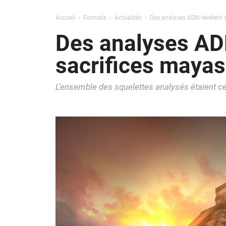
Accueil
Formats
Actualités
Des analyses ADN révèlent 
Des analyses AD
sacrifices mayas
L’ensemble des squelettes analysés étaient c