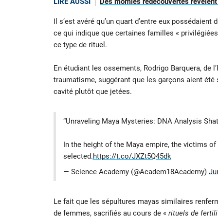
LIRE AUSSI
Des momies redécouvertes révèlent 
Il s’est avéré qu’un quart d’entre eux possédaient
ce qui indique que certaines familles « privilégié
ce type de rituel.
En étudiant les ossements, Rodrigo Barquera, de l’
traumatisme, suggérant que les garçons aient été
cavité plutôt que jetées.
“Unraveling Maya Mysteries: DNA Analysis Shatte
In the height of the Maya empire, the victims of
selected.
https://t.co/JXZt5Q45dk
— Science Academy (@Academ18Academy)
Ju
Le fait que les sépultures mayas similaires renf
de femmes, sacrifiés au cours de «
rituels de fertili