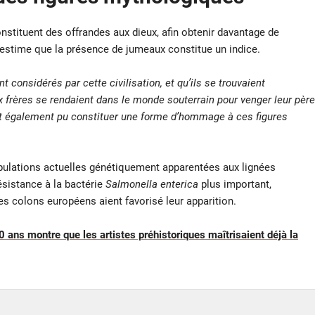
nstituent des offrandes aux dieux, afin obtenir davantage de
 estime que la présence de jumeaux constitue un indice.
onsidérés par cette civilisation, et qu’ils se trouvaient
 frères se rendaient dans le monde souterrain pour venger leur père
nt également pu constituer une forme d’hommage à ces figures
pulations actuelles génétiquement apparentées aux lignées
ésistance à la bactérie
Salmonella enterica
plus important,
les colons européens aient favorisé leur apparition.
0 ans montre que les artistes préhistoriques maîtrisaient déjà la