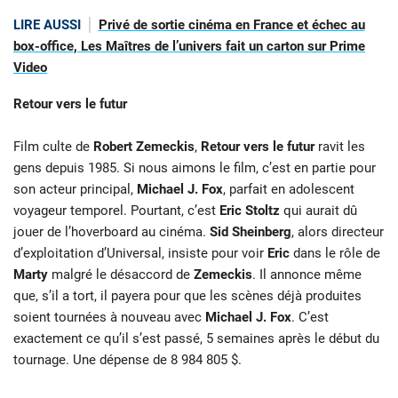
LIRE AUSSI
Privé de sortie cinéma en France et échec au
box-office, Les Maîtres de l’univers fait un carton sur Prime
Video
Retour vers le futur
Film culte de
Robert Zemeckis
,
Retour vers le futur
ravit les
gens depuis 1985. Si nous aimons le film, c’est en partie pour
son acteur principal,
Michael J. Fox
, parfait en adolescent
voyageur temporel. Pourtant, c’est
Eric Stoltz
qui aurait dû
jouer de l’hoverboard au cinéma.
Sid Sheinberg
, alors directeur
d’exploitation d’Universal, insiste pour voir
Eric
dans le rôle de
Marty
malgré le désaccord de
Zemeckis
. Il annonce même
que, s’il a tort, il payera pour que les scènes déjà produites
soient tournées à nouveau avec
Michael J. Fox
. C’est
exactement ce qu’il s’est passé, 5 semaines après le début du
tournage. Une dépense de 8 984 805 $.