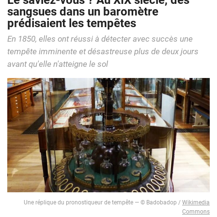
Le saviez-vous ? Au XIX siècle, des
sangsues dans un baromètre
prédisaient les tempêtes
En 1850, elles ont réussi à détecter avec succès une
tempête imminente et désastreuse plus de deux jours
avant qu'elle n'atteigne le sol
Une réplique du pronostiqueur de tempête — © Badobadop /
Wikimedia
Commons