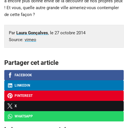
a encore plus donné envie de la découvrir de nos propres yeux
! Et vous, quelle autre grande ville aimeriez-vous contempler
de cette façon ?
Par
Laura Gonçalves
, le
27 octobre 2014
Source:
vimeo
Partager cet article
FACEBOOK
LINKEDIN
PINTEREST
X
WHATSAPP