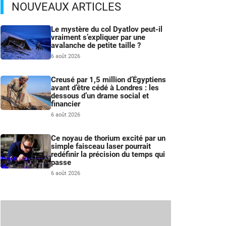
NOUVEAUX ARTICLES
Le mystère du col Dyatlov peut-il
vraiment s’expliquer par une
avalanche de petite taille ?
6 août 2026
Creusé par 1,5 million d’Égyptiens
avant d’être cédé à Londres : les
dessous d’un drame social et
financier
6 août 2026
Ce noyau de thorium excité par un
simple faisceau laser pourrait
redéfinir la précision du temps qui
passe
6 août 2026