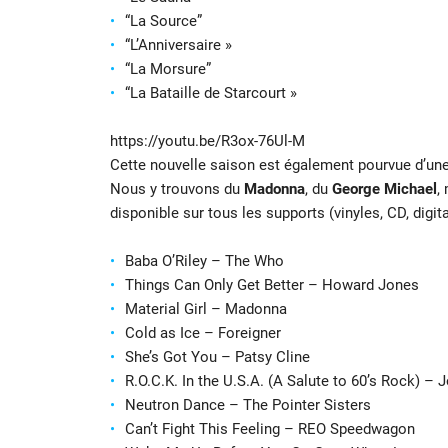
“La Source”
“L’Anniversaire »
“La Morsure”
“La Bataille de Starcourt »
https://youtu.be/R3ox-76Ul-M
Cette nouvelle saison est également pourvue d’une p
Nous y trouvons du
Madonna
, du
George Michael
,
disponible sur tous les supports (vinyles, CD, digital
Baba O’Riley – The Who
Things Can Only Get Better – Howard Jones
Material Girl – Madonna
Cold as Ice – Foreigner
She’s Got You – Patsy Cline
R.O.C.K. In the U.S.A. (A Salute to 60’s Rock) 
Neutron Dance – The Pointer Sisters
Can’t Fight This Feeling – REO Speedwagon