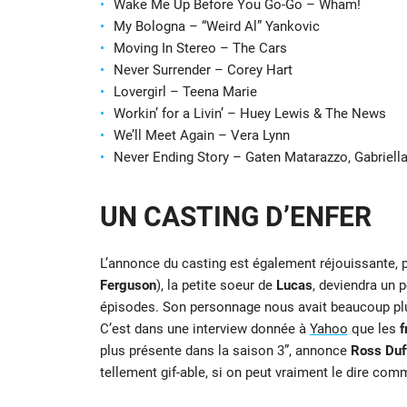
Wake Me Up Before You Go-Go – Wham!
My Bologna – “Weird Al” Yankovic
Moving In Stereo – The Cars
Never Surrender – Corey Hart
Lovergirl – Teena Marie
Workin’ for a Livin’ – Huey Lewis & The News
We’ll Meet Again – Vera Lynn
Never Ending Story – Gaten Matarazzo, Gabriella
UN CASTING D’ENFER
L’annonce du casting est également réjouissante,
Ferguson
), la petite soeur de
Lucas
, deviendra un 
épisodes. Son personnage nous avait beaucoup pl
C’est dans une interview donnée à
Yahoo
que les
f
plus présente dans la saison 3”, annonce
Ross Duf
tellement gif-able, si on peut vraiment le dire co