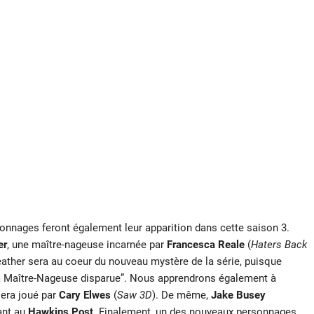
onnages feront également leur apparition dans cette saison 3.
er
, une maître-nageuse incarnée par
Francesca Reale
(
Haters Back
ther sera au coeur du nouveau mystère de la série, puisque
 “La Maître-Nageuse disparue”. Nous apprendrons également à
sera joué par
Cary Elwes
(
Saw 3D
). De même,
Jake Busey
lant au
Hawkins Post
. Finalement, un des nouveaux personnages