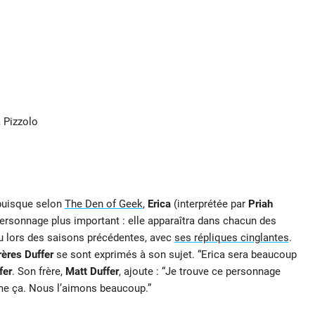
 Pizzolo
 puisque selon
The Den of Geek
,
Erica
(interprétée par
Priah
personnage plus important : elle apparaîtra dans chacun des
u lors des saisons précédentes, avec
ses répliques cinglantes
.
rères Duffer
se sont exprimés à son sujet. “Erica sera beaucoup
fer
. Son frère,
Matt Duffer
, ajoute : “Je trouve ce personnage
mme ça. Nous l’aimons beaucoup.”