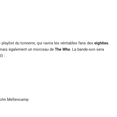
laylist du tonnerre, qui ravira les véritables fans des
eighties
.
 mais également un morceau de
The Who
. La bande-son sera
) :
– John Mellencamp