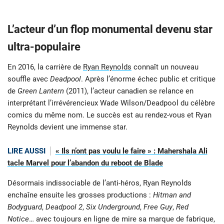
L’acteur d’un flop monumental devenu star
ultra-populaire
En 2016, la carrière de
Ryan Reynolds
connaît un nouveau
souffle avec
Deadpool
. Après l’énorme échec public et critique
de
Green Lantern
(2011), l’acteur canadien se relance en
interprétant l’irrévérencieux Wade Wilson/Deadpool du célèbre
comics du même nom. Le succès est au rendez-vous et Ryan
Reynolds devient une immense star.
LIRE AUSSI
« Ils n’ont pas voulu le faire » : Mahershala Ali
tacle Marvel pour l’abandon du reboot de Blade
Désormais indissociable de l’anti-héros, Ryan Reynolds
enchaîne ensuite les grosses productions :
Hitman and
Bodyguard
,
Deadpool 2
,
Six Underground
,
Free Guy
,
Red
Notice
… avec toujours en ligne de mire sa marque de fabrique,