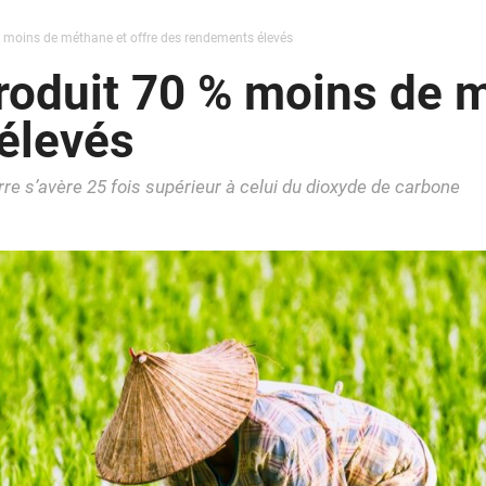
% moins de méthane et offre des rendements élevés
roduit 70 % moins de m
élevés
rre s’avère 25 fois supérieur à celui du dioxyde de carbone