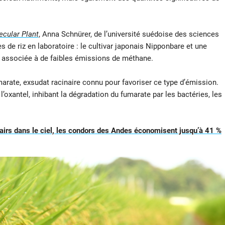
ecular Plant
, Anna Schnürer, de l’université suédoise des sciences
s de riz en laboratoire : le cultivar japonais Nipponbare et une
associée à de faibles émissions de méthane.
arate, exsudat racinaire connu pour favoriser ce type d’émission.
’oxantel, inhibant la dégradation du fumarate par les bactéries, les
.
 pairs dans le ciel, les condors des Andes économisent jusqu’à 41 %