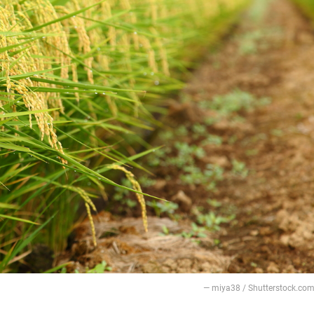
— miya38 / Shutterstock.co