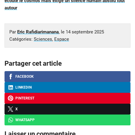
écoute le cosmos mais exige un silence humain absolu tout
autour
Par
Eric Rafidiarimanana
, le
14 septembre 2025
Catégories:
Sciences
,
Espace
Partager cet article
FACEBOOK
LINKEDIN
PINTEREST
X
WHATSAPP
Laisser un commentaire