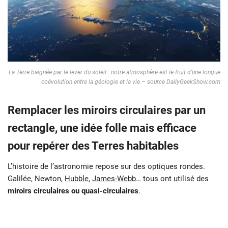
La Terre baignée par le lever du soleil : notre atmosphère est le fruit d’une longue
coévolution entre la géologie et la vie – source DailyGeekShow.com
Remplacer les miroirs circulaires par un
rectangle, une idée folle mais efficace
pour repérer des Terres habitables
L’histoire de l’astronomie repose sur des optiques rondes.
Galilée, Newton,
Hubble
,
James-Webb
… tous ont utilisé des
miroirs circulaires ou quasi-circulaires
.