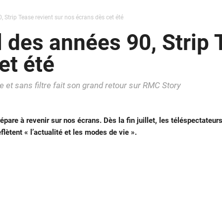
 Strip Tease revient sur nos écrans dès cet été
 des années 90, Strip 
et été
 et sans filtre fait son grand retour sur RMC Story
re à revenir sur nos écrans. Dès la fin juillet, les téléspectateur
lètent « l’actualité et les modes de vie ».