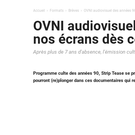
Accueil
Formats
Brèves
OVNI audiovisuel des années 90,
OVNI audiovisuel
nos écrans dès c
Après plus de 7 ans d'absence, l'émission culte
Programme culte des années 90, Strip Tease se prépa
pourront (re)plonger dans ces documentaires qui ref