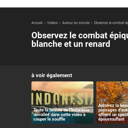
Accueil
Vidéos
Autour du monde
Observez le combat ép
Observez le combat épiqu
blanche et un renard
à voir également
Admirez la bea
Toute la beauté de l’Indonésie
paysages d’aut
dévoilée dans cette vidéo à
offrent un spec
couper le souffle
époustouflant