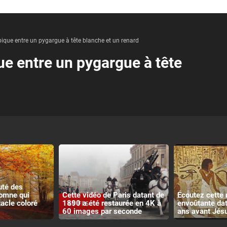
ique entre un pygargue à tête blanche et un renard
e entre un pygargue à tête
uté des
omne qui
Cette vidéo de Paris datant de
Écoutez cette
tacle coloré
1890 a été restaurée en 4K à
envoûtante da
60 images par seconde
ans avant Jés