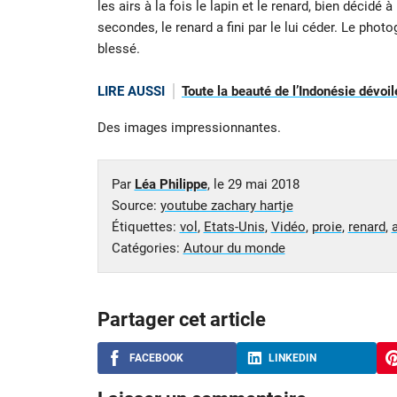
les airs à la fois le lapin et le renard, bien décid
secondes, le renard a fini par le lui céder. Le phot
blessé.
LIRE AUSSI
Toute la beauté de l’Indonésie dévoil
Des images impressionnantes.
Par
Léa Philippe
, le
29 mai 2018
Source:
youtube zachary hartje
Étiquettes:
vol
,
Etats-Unis
,
Vidéo
,
proie
,
renard
,
a
Catégories:
Autour du monde
Partager cet article
FACEBOOK
LINKEDIN