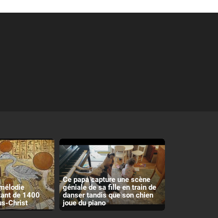
Ce papa capture une scène
 mélodie
géniale de sa fille en train de
tant de 1400
danser tandis que son chien
us-Christ
joue du piano