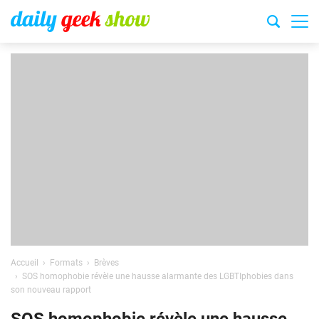
Accueil
Formats
Brèves
SOS homophobie révèle une hausse alarmante des LGBTIphobies dans
son nouveau rapport