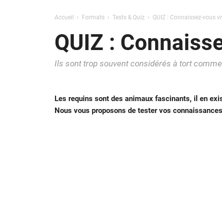
Accueil
Formats
Tests & Quiz
QUIZ : Connaissez-vous vr
QUIZ : Connaisse
Ils sont trop souvent considérés à tort co
Les requins sont des animaux fascinants, il en exis
Nous vous proposons de tester vos connaissances