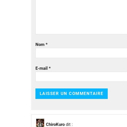
Nom
*
E-mail
*
ChiroKuro
dit :