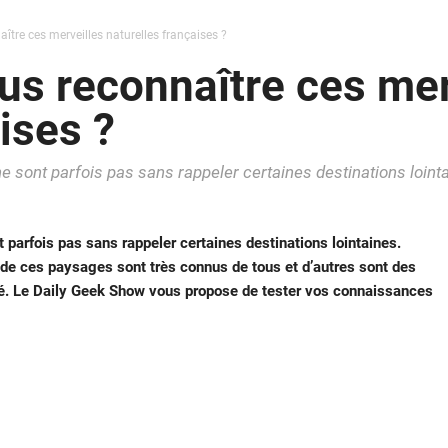
ître ces merveilles naturelles françaises ?
us reconnaître ces mer
ises ?
e sont parfois pas sans rappeler certaines destinations loint
 parfois pas sans rappeler certaines destinations lointaines.
s de ces paysages sont très connus de tous et d’autres sont des
été. Le Daily Geek Show vous propose de tester vos connaissances