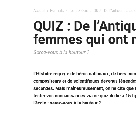
Accueil
Formats
Tests & Quiz
QUIZ : De l’Antiquité à au
QUIZ : De l’Antiq
femmes qui ont m
Serez-vous à la hauteur ?
L’Histoire regorge de héros nationaux, de fiers com
compositeurs et de scientifiques devenus légendes. 
secondes. Mais malheureusement, on ne cite que
tester vos connaissances via ce quiz dédié à 15 fi
l’école : serez-vous à la hauteur ?