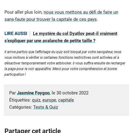
Pour aller plus loin,
nous vous mettons au défi de faire un
sans-faute pour trouver la capitale de ces pays
.
LIRE AUSSI
Le mystère du col Dyatlov peut-il vraiment
s’expliquer par une avalanche de petite taille ?
Il arrive parfois que l’affichage du quiz soit bloqué par votre navigateur, nous
vous invitons à vérifier si certaines fonctions restrictives sont activées et à
désactiver temporairement votre adblocker. Il vous suffira ensuite de recharger
la page pour le voir apparaître. Merci pour votre compréhension et bonne
participation !
Par
Jasmine Foygoo
, le
30 octobre 2022
Étiquettes:
quiz
,
europe
,
capitale
Catégories:
Tests & Quiz
Partager cet article