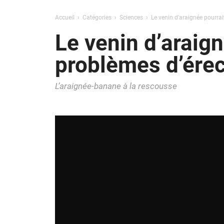
Accueil
Catégories
Sciences
Le venin d’araignée pourrai
Le venin d’araign
problèmes d’érec
L’araignée-banane à la rescousse