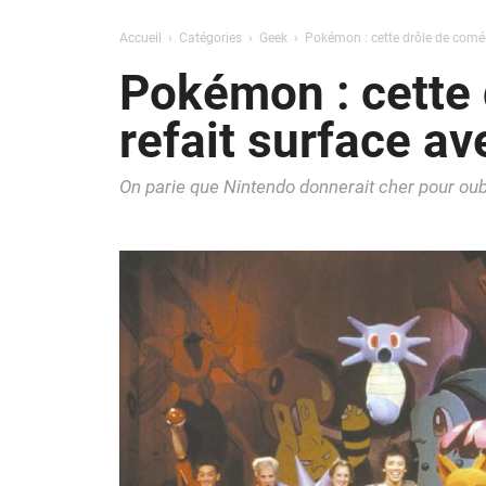
Accueil
Catégories
Geek
Pokémon : cette drôle de coméd
Pokémon : cette 
refait surface a
On parie que Nintendo donnerait cher pour oubli