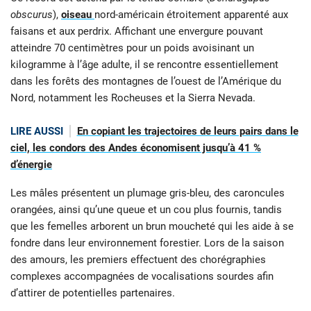
obscurus
),
oiseau
nord-américain étroitement apparenté aux
faisans et aux perdrix. Affichant une envergure pouvant
atteindre 70 centimètres pour un poids avoisinant un
kilogramme à l’âge adulte, il se rencontre essentiellement
dans les forêts des montagnes de l’ouest de l’Amérique du
Nord, notamment les Rocheuses et la Sierra Nevada.
LIRE AUSSI
En copiant les trajectoires de leurs pairs dans le
ciel, les condors des Andes économisent jusqu’à 41 %
d’énergie
Les mâles présentent un plumage gris-bleu, des caroncules
orangées, ainsi qu’une queue et un cou plus fournis, tandis
que les femelles arborent un brun moucheté qui les aide à se
fondre dans leur environnement forestier. Lors de la saison
des amours, les premiers effectuent des chorégraphies
complexes accompagnées de vocalisations sourdes afin
d’attirer de potentielles partenaires.