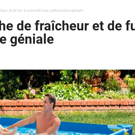
eur et de fun à votre été avec cette piscine géniale
e de fraîcheur et de fu
e géniale