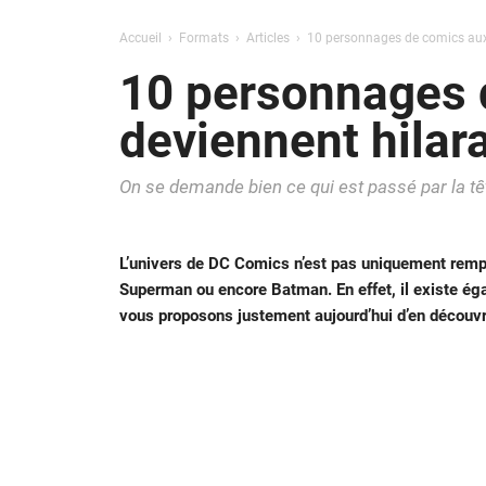
Accueil
Formats
Articles
10 personnages de comics aux p
10 personnages d
deviennent hilar
On se demande bien ce qui est passé par la têt
L’univers de DC Comics n’est pas uniquement rempl
Superman ou encore Batman. En effet, il existe 
vous proposons justement aujourd’hui d’en découvrir