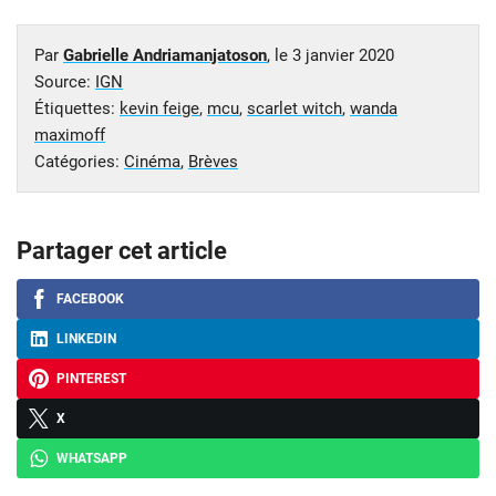
Par
Gabrielle Andriamanjatoson
, le
3 janvier 2020
Source:
IGN
Étiquettes:
kevin feige
,
mcu
,
scarlet witch
,
wanda
maximoff
Catégories:
Cinéma
,
Brèves
Partager cet article
FACEBOOK
LINKEDIN
PINTEREST
X
WHATSAPP