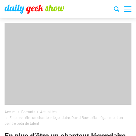
Accueil
Formats
Actualités
En plus d’être un chanteur légendaire, David Bowie était également un
peintre pétri de talent