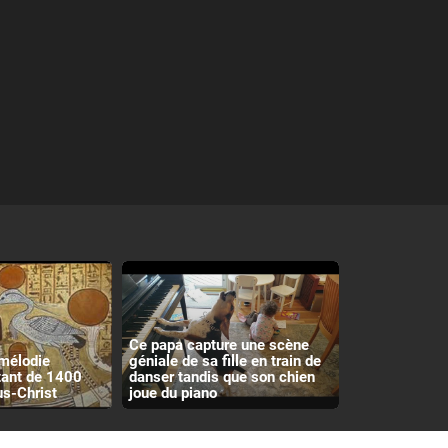
Ce papa capture une scène
 mélodie
géniale de sa fille en train de
tant de 1400
danser tandis que son chien
us-Christ
joue du piano