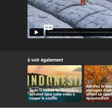
à voir également
Admirez la bea
Toute la beauté de l’Indonésie
paysages d’aut
dévoilée dans cette vidéo à
offrent un spec
couper le souffle
époustouflant