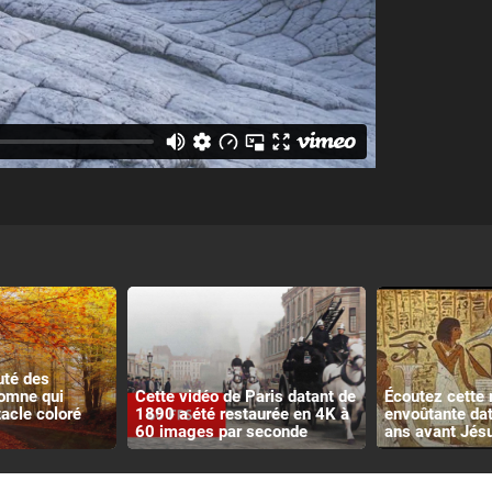
uté des
omne qui
Cette vidéo de Paris datant de
Écoutez cette
tacle coloré
1890 a été restaurée en 4K à
envoûtante da
60 images par seconde
ans avant Jés