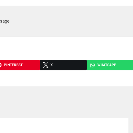
ysage
PINTEREST
X
WHATSAPP