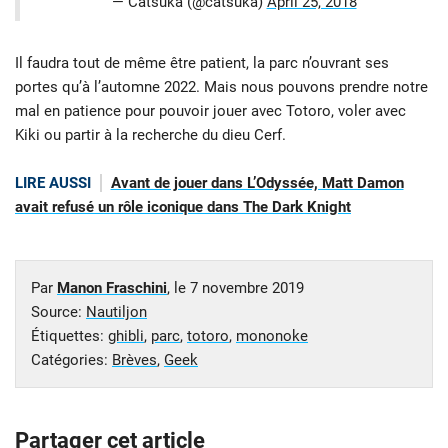
— Catsuka (@catsuka)
April 25, 2018
Il faudra tout de même être patient, la parc n’ouvrant ses
portes qu’à l’automne 2022. Mais nous pouvons prendre notre
mal en patience pour pouvoir jouer avec Totoro, voler avec
Kiki ou partir à la recherche du dieu Cerf.
LIRE AUSSI
Avant de jouer dans L’Odyssée, Matt Damon
avait refusé un rôle iconique dans The Dark Knight
Par
Manon Fraschini
, le
7 novembre 2019
Source:
Nautiljon
Étiquettes:
ghibli
,
parc
,
totoro
,
mononoke
Catégories:
Brèves
,
Geek
Partager cet article