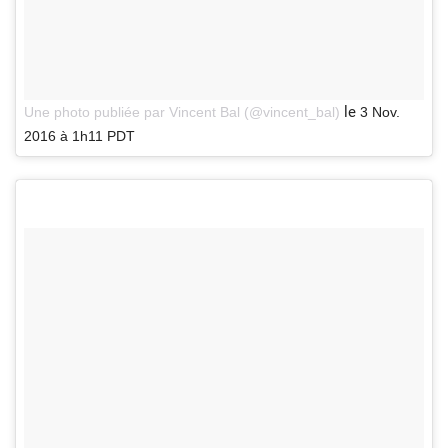
le
Une photo publiée par Vincent Bal (@vincent_bal)
3 Nov.
2016 à 1h11 PDT