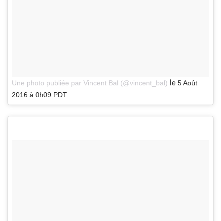
le
Une photo publiée par Vincent Bal (@vincent_bal)
5 Août
2016 à 0h09 PDT