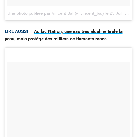
Une photo publiée par Vincent Bal (@vincent_bal)
le
29 Juil. 2016 à 23h42 PDT
LIRE AUSSI
Au lac Natron, une eau très alcaline brûle la
peau, mais protège des milliers de flamants roses