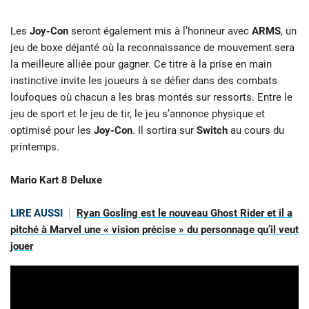
Les
Joy-Con
seront également mis à l’honneur avec
ARMS
, un
jeu de boxe déjanté où la reconnaissance de mouvement sera
la meilleure alliée pour gagner. Ce titre à la prise en main
instinctive invite les joueurs à se défier dans des combats
loufoques où chacun a les bras montés sur ressorts. Entre le
jeu de sport et le jeu de tir, le jeu s’annonce physique et
optimisé pour les
Joy-Con
. Il sortira sur
Switch
au cours du
printemps.
Mario Kart 8 Deluxe
LIRE AUSSI
Ryan Gosling est le nouveau Ghost Rider et il a
pitché à Marvel une « vision précise » du personnage qu’il veut
jouer