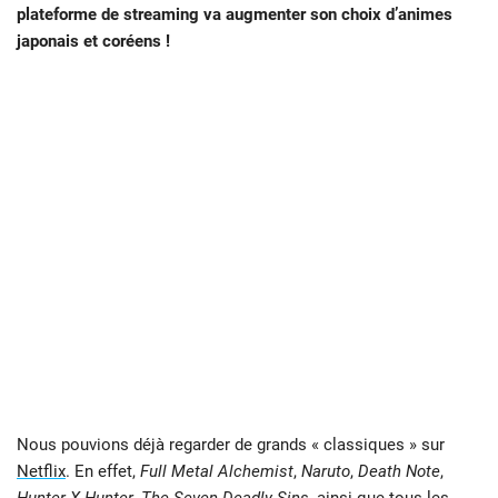
plateforme de streaming va augmenter son choix d’animes
japonais et coréens !
Nous pouvions déjà regarder de grands « classiques » sur
Netflix
. En effet,
Full Metal Alchemist
,
Naruto
,
Death Note
,
Hunter X Hunter
,
The Seven Deadly Sins
, ainsi que tous les