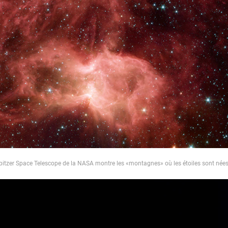
pitzer Space Telescope de la NASA montre les «montagnes» où les étoiles sont née