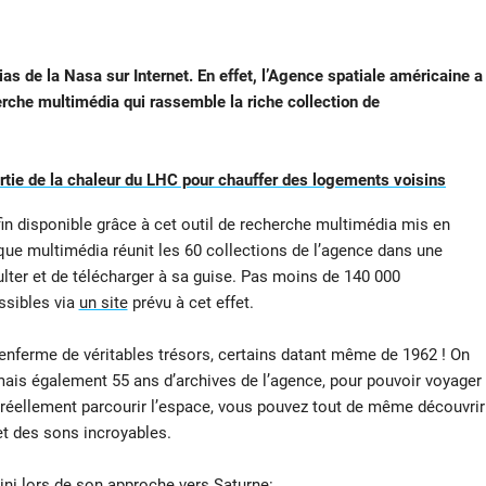
ias de la Nasa sur Internet. En effet, l’Agence spatiale américaine a
erche multimédia qui rassemble la riche collection de
tie de la chaleur du LHC pour chauffer des logements voisins
in disponible grâce à cet outil de recherche multimédia mis en
que multimédia réunit les 60 collections de l’agence dans une
ter et de télécharger à sa guise. Pas moins de 140 000
ssibles via
un site
prévu à cet effet.
enferme de véritables trésors, certains datant même de 1962 ! On
mais également 55 ans d’archives de l’agence, pour pouvoir voyager
r réellement parcourir l’espace, vous pouvez tout de même découvrir
et des sons incroyables.
ni lors de son approche vers Saturne: