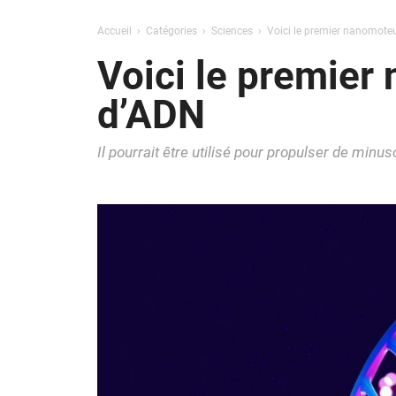
Accueil
Catégories
Sciences
Voici le premier nanomoteur
Voici le premier 
d’ADN
Il pourrait être utilisé pour propulser de minu