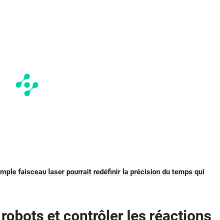
mple faisceau laser pourrait redéfinir la précision du temps qui
obots et contrôler les réactions