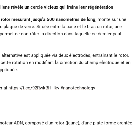
liens révèle un cercle vicieux qui freine leur régénération
 rotor mesurant jusqu’à 500 nanomètres de long
, monté sur une
 plaque de verre. Située entre la base et le bras du rotor, une
permet de contrôler la direction dans laquelle ce dernier peut
lternative est appliquée via deux électrodes, entraînant le rotor.
e cette rotation en modifiant la direction du champ électrique et en
appliquée.
rial
https://t.co/92RwkBHHky
#nanotechnology
teur ADN, composé d’un rotor (jaune), d’une plate-forme crantée