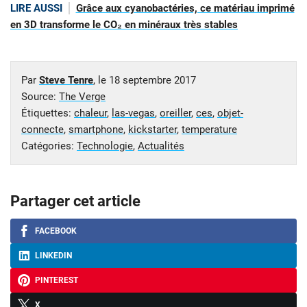
LIRE AUSSI
Grâce aux cyanobactéries, ce matériau imprimé
en 3D transforme le CO₂ en minéraux très stables
Par
Steve Tenre
, le
18 septembre 2017
Source:
The Verge
Étiquettes:
chaleur
,
las-vegas
,
oreiller
,
ces
,
objet-
connecte
,
smartphone
,
kickstarter
,
temperature
Catégories:
Technologie
,
Actualités
Partager cet article
FACEBOOK
LINKEDIN
PINTEREST
X