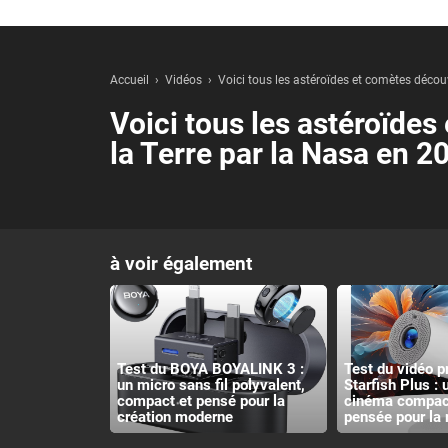
Accueil
Vidéos
Voici tous les astéroïdes et comètes décou
Voici tous les astéroïde
la Terre par la Nasa en 
à voir également
Test du BOYA BOYALINK 3 :
Test du vidéo p
un micro sans fil polyvalent,
Starfish Plus :
compact et pensé pour la
cinéma compact
création moderne
pensée pour la