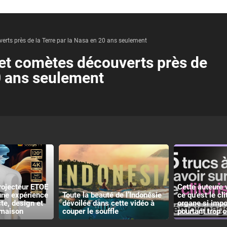
verts près de la Terre par la Nasa en 20 ans seulement
s et comètes découverts près de
20 ans seulement
rojecteur ETOE
Cette auteure 
 une expérience
Toute la beauté de l’Indonésie
ce qu’est le cli
e, design et
dévoilée dans cette vidéo à
organe si impo
 maison
couper le souffle
pourtant trop o