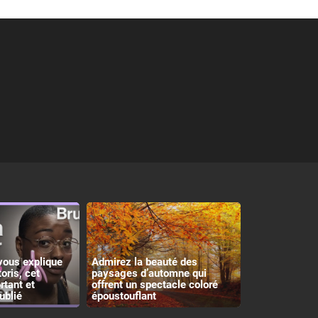
vous explique
Admirez la beauté des
toris, cet
paysages d’automne qui
rtant et
offrent un spectacle coloré
ublié
époustouflant