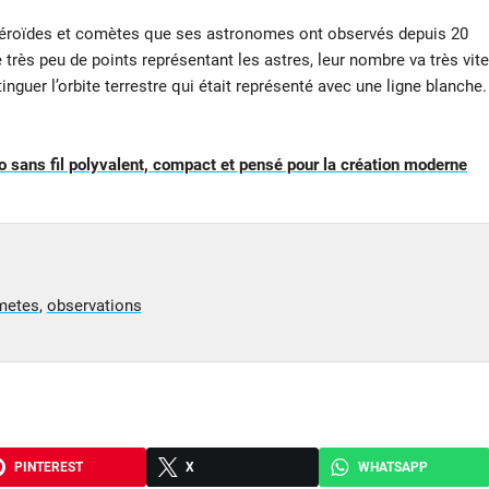
téroïdes et comètes que ses astronomes ont observés depuis 20
 très peu de points représentant les astres, leur nombre va très vite
inguer l’orbite terrestre qui était représenté avec une ligne blanche.
sans fil polyvalent, compact et pensé pour la création moderne
metes
,
observations
PINTEREST
X
WHATSAPP