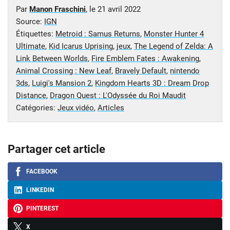
Par
Manon Fraschini
, le
21 avril 2022
Source:
IGN
Étiquettes:
Metroid : Samus Returns
,
Monster Hunter 4
Ultimate
,
Kid Icarus Uprising
,
jeux
,
The Legend of Zelda: A
Link Between Worlds
,
Fire Emblem Fates : Awakening
,
Animal Crossing : New Leaf
,
Bravely Default
,
nintendo
3ds
,
Luigi's Mansion 2
,
Kingdom Hearts 3D : Dream Drop
Distance
,
Dragon Quest : L'Odyssée du Roi Maudit
Catégories:
Jeux vidéo
,
Articles
Partager cet article
FACEBOOK
LINKEDIN
PINTEREST
X