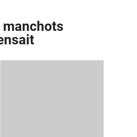
de manchots
ensait