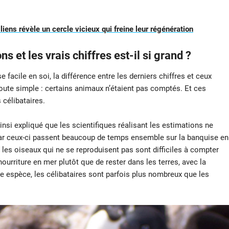
liens révèle un cercle vicieux qui freine leur régénération
s et les vrais chiffres est-il si grand ?
 facile en soi, la différence entre les derniers chiffres et ceux
toute simple : certains animaux n’étaient pas comptés. Et ces
 célibataires.
 ainsi expliqué que les scientifiques réalisant les estimations ne
r ceux-ci passent beaucoup de temps ensemble sur la banquise en
 les oiseaux qui ne se reproduisent pas sont difficiles à compter
ourriture en mer plutôt que de rester dans les terres, avec la
te espèce, les célibataires sont parfois plus nombreux que les