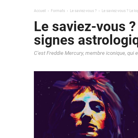
Accueil
Formats
Le saviez-vous ?
Le saviez-vous ? Le l
Le saviez-vous ?
signes astrolog
C'est Freddie Mercury, membre iconique, qui en