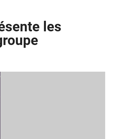
ésente les
groupe