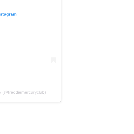
Instagram
y (@freddiemercuryclub)