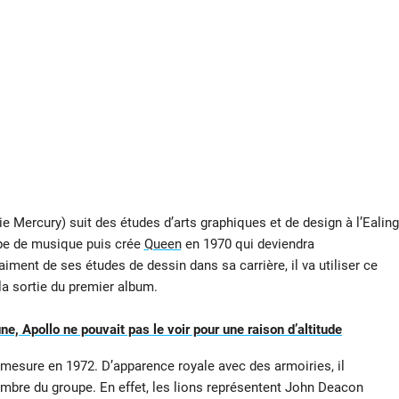
e Mercury) suit des études d’arts graphiques et de design à l’Ealing
upe de musique puis crée
Queen
en 1970 qui deviendra
ment de ses études de dessin dans sa carrière, il va utiliser ce
 la sortie du premier album.
une, Apollo ne pouvait pas le voir pour une raison d’altitude
 mesure en 1972. D’apparence royale avec des armoiries, il
bre du groupe. En effet, les lions représentent John Deacon