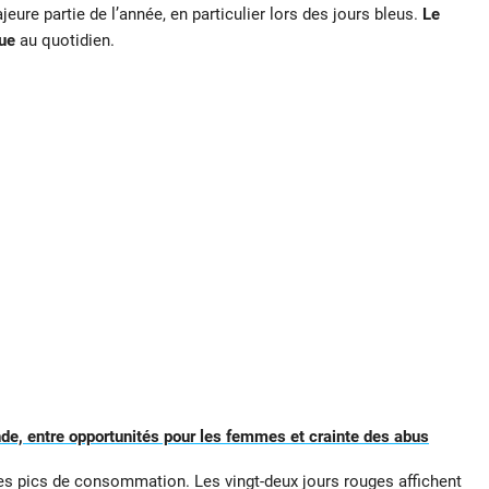
eure partie de l’année, en particulier lors des jours bleus.
Le
que
au quotidien.
nde, entre opportunités pour les femmes et crainte des abus
 des pics de consommation. Les vingt-deux jours rouges affichent