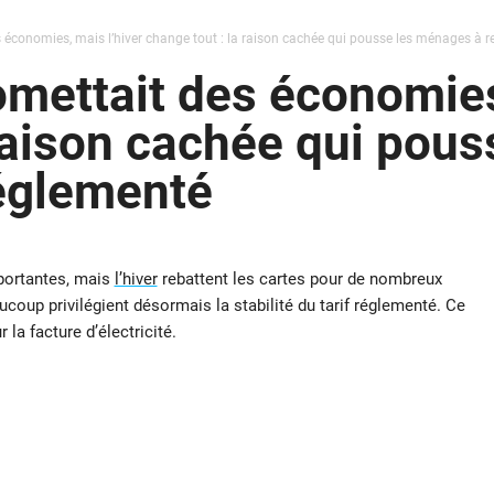
 économies, mais l’hiver change tout : la raison cachée qui pousse les ménages à re
omettait des économies
 raison cachée qui pou
réglementé
portantes, mais
l’hiver
rebattent les cartes pour de nombreux
coup privilégient désormais la stabilité du tarif réglementé. Ce
la facture d’électricité.