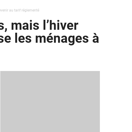
venir au tarif réglementé
, mais l’hiver
sse les ménages à