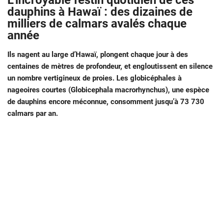
L’incroyable festin quotidien de ces
dauphins à Hawaï : des dizaines de
milliers de calmars avalés chaque
année
Ils nagent au large d’Hawaï, plongent chaque jour à des
centaines de mètres de profondeur, et engloutissent en silence
un nombre vertigineux de proies. Les globicéphales à
nageoires courtes (Globicephala macrorhynchus), une espèce
de dauphins encore méconnue, consomment jusqu’à 73 730
calmars par an.