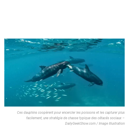
Ces dauphins coopèrent pour encercler les poissons et les capturer plus
facilement, une stratégie de chasse typique des cétacés sociaux –
DailyGeekShow.com / Image Illustration