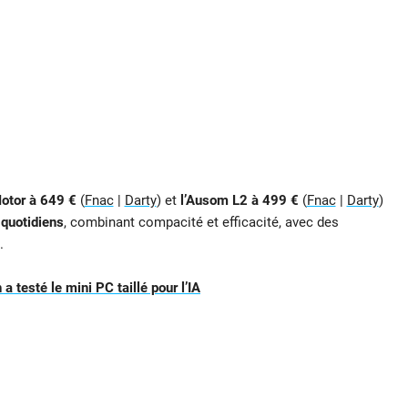
otor à 649 €
(
Fnac
|
Darty
) et
l’Ausom L2 à 499 €
(
Fnac
|
Darty
)
 quotidiens
, combinant compacité et efficacité, avec des
.
 testé le mini PC taillé pour l’IA