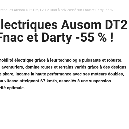
lectriques Ausom DT2 Pro, L2, L2 Dual à prix cassé sur Fnac et Darty -55 % !
 électriques Ausom DT2 
Fnac et Darty -55 % !
obilité électrique grâce à leur technologie puissante et robuste.
venturiers, domine routes et terrains variés grâce à des designs
 phare, incarne la haute performance avec ses moteurs doubles,
sa vitesse atteignant 67 km/h, associés à une suspension
ité optimale.