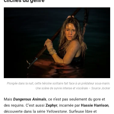
clichés du genre
Plongée dans la nuit, cette héroïne solitaire fait face à un prédateur sous-marin.
Une scène de survie intense et viscérale – Source Jocker
Mais
Dangerous Animals
, ce n’est pas seulement du gore et
des requins. C’est aussi
Zephyr
, incarnée par
Hassie Harrison
,
découverte dans la série
Yellowstone
. Surfeuse libre et