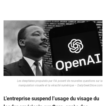
Les deepfakes propulsés par l’IA posent de nouvelles questions sur la
manipulation visuelle et la véracité numérique – DailyGeekShow.com
L’entreprise suspend l’usage du visage du